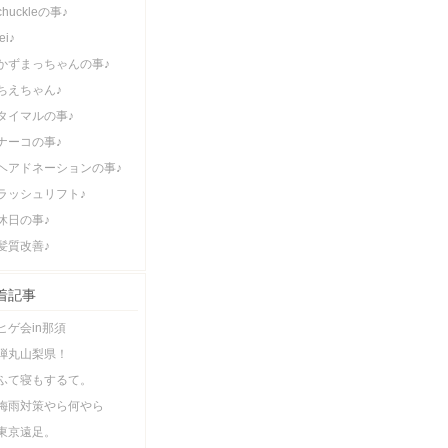
chuckleの事♪
lei♪
かずまっちゃんの事♪
ちえちゃん♪
タイマルの事♪
ナーコの事♪
ヘアドネーションの事♪
ラッシュリフト♪
休日の事♪
髪質改善♪
着記事
ヒゲ会in那須
弾丸山梨県！
ふて寝もするて。
梅雨対策やら何やら
東京遠足。