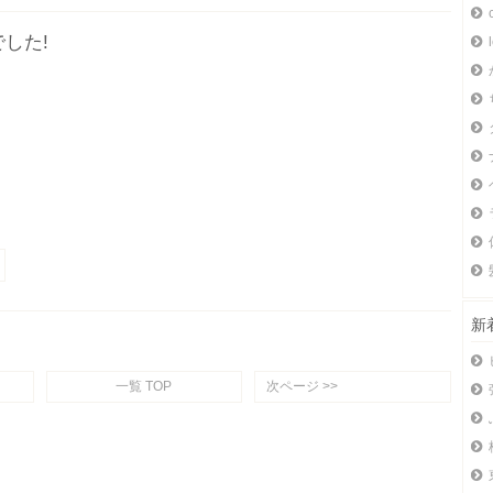
した!
新
一覧 TOP
次ページ >>