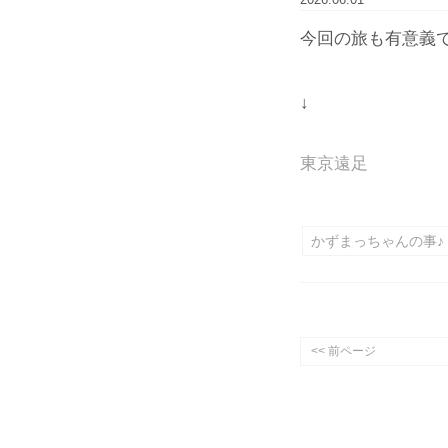
2026.06.01
今回の旅も有意義で
↓
東京遠足
かずまっちゃんの事♪
<< 前ページ