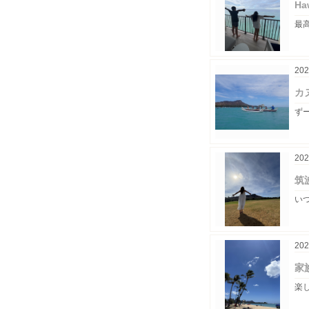
H
最高
202
カ
ず
202
筑
い
202
家
楽し