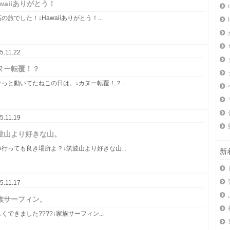
awaiiありがとう！
の旅でした！↓Hawaiiありがとう！...
5.11.22
ヌー転覆！？
ーっと動いてたねこの日は。↓カヌー転覆！？...
5.11.19
波山より好きな山。
つ行っても良き場所よ？↓筑波山より好きな山...
新
5.11.17
族サーフィン。
くできました????↓家族サーフィン...