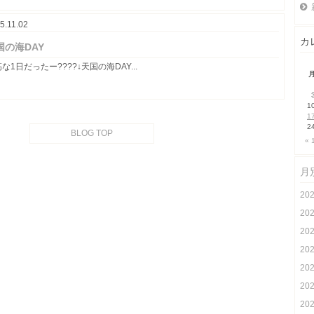
5.11.02
カ
国の海DAY
な1日だったー????↓天国の海DAY...
1
1
2
BLOG TOP
« 
月
20
20
20
20
20
20
20