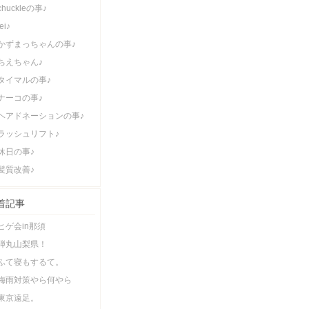
chuckleの事♪
lei♪
かずまっちゃんの事♪
ちえちゃん♪
タイマルの事♪
ナーコの事♪
ヘアドネーションの事♪
ラッシュリフト♪
休日の事♪
髪質改善♪
着記事
ヒゲ会in那須
弾丸山梨県！
ふて寝もするて。
梅雨対策やら何やら
東京遠足。