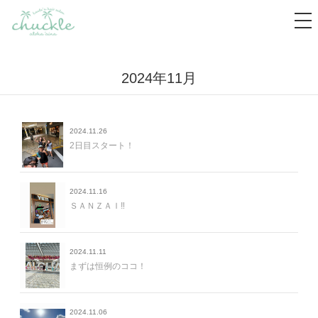
tog
nav
2024年11月
2024.11.26
2日目スタート！
2024.11.16
ＳＡＮＺＡＩ‼️
2024.11.11
まずは恒例のココ！
2024.11.06