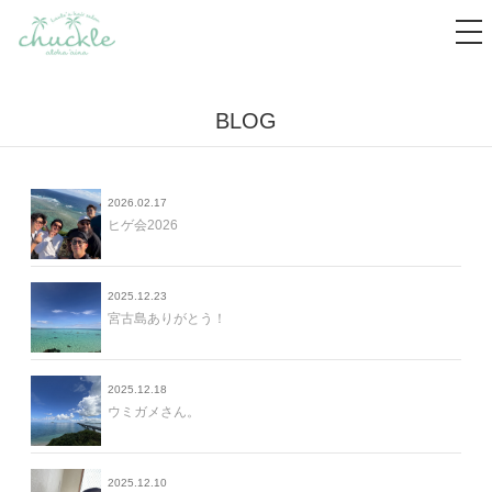
tog
nav
BLOG
2026.02.17
ヒゲ会2026
2025.12.23
宮古島ありがとう！
2025.12.18
ウミガメさん。
2025.12.10