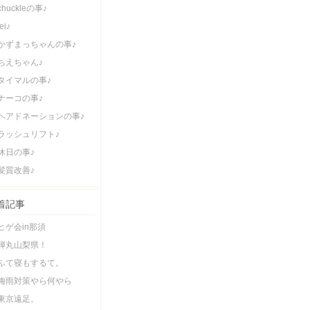
chuckleの事♪
lei♪
かずまっちゃんの事♪
ちえちゃん♪
タイマルの事♪
ナーコの事♪
ヘアドネーションの事♪
ラッシュリフト♪
休日の事♪
髪質改善♪
着記事
ヒゲ会in那須
弾丸山梨県！
ふて寝もするて。
梅雨対策やら何やら
東京遠足。