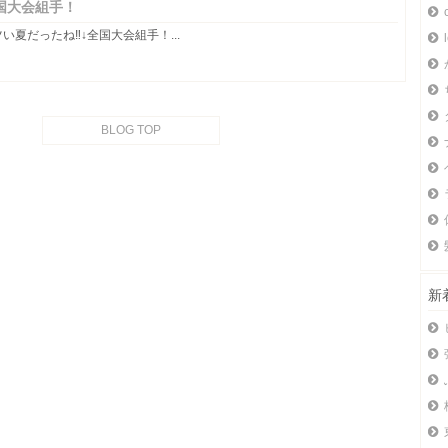
国大会組手！
い夏だったね‼️↓全国大会組手！...
BLOG TOP
新