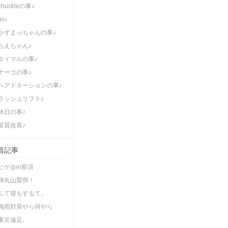
chuckleの事♪
lei♪
かずまっちゃんの事♪
ちえちゃん♪
タイマルの事♪
ナーコの事♪
ヘアドネーションの事♪
ラッシュリフト♪
休日の事♪
髪質改善♪
着記事
ヒゲ会in那須
弾丸山梨県！
ふて寝もするて。
梅雨対策やら何やら
東京遠足。